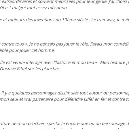
extraordinaires et souvent méprisées pour leur génie. J’ai choisi E
qu’il est malgré tout assez méconnu.
 et toujours des inventions du 19éme siècle : Le tramway, le métr
et contre tous », je ne pensais pas jouer le rôle. J’avais mon comédi
édible pour jouer cet homme.
lle est venue interagir avec l’histoire et mon texte. Mon histoire p
ustave Eiffel sur les planches.
e, il y a quelques personnages dissimulés tout autour du personna
 mon seul et vrai partenaire pour défendre Eiffel en fer et contre t
criture de mon prochain spectacle encore une ou un personnage 