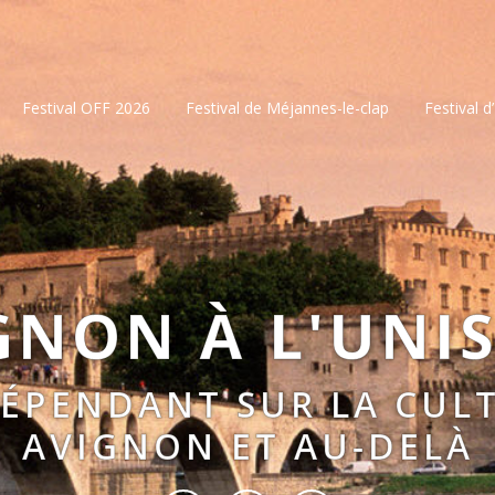
Festival OFF 2026
Festival de Méjannes-le-clap
Festival d
GNON À L'UNI
DÉPENDANT SUR LA CULT
AVIGNON ET AU-DELÀ