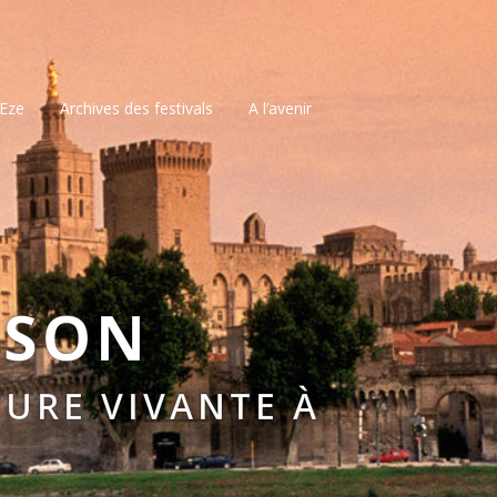
’Eze
Archives des festivals
A l’avenir
SSON
URE VIVANTE À