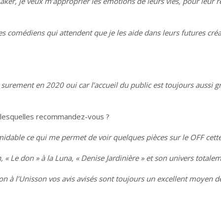
Baker, je veux m’approprier les émotions de leurs vies, pour leur
es comédiens qui attendent que je les aide dans leurs futures créati
ra surement en 2020 oui car l’accueil du public est toujours aussi
ui lesquelles recommandez-vous ?
rmidable ce qui me permet de voir quelques pièces sur le OFF cett
, « Le don » à la Luna, « Denise Jardinière » et son univers totalem
non à l’Unisson vos avis avisés sont toujours un excellent moyen d