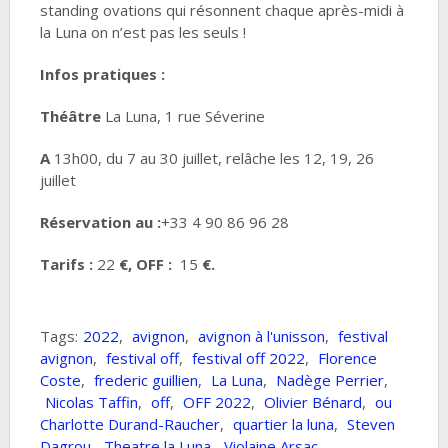
standing ovations qui résonnent chaque après-midi à
la Luna on n’est pas les seuls !
Infos pratiques :
Théâtre
La Luna, 1 rue Séverine
A
13h00, du 7 au 30 juillet, relâche les 12, 19, 26
juillet
Réservation au :
+33 4 90 86 96 28
Tarifs :
22
€, OFF :
15
€
.
Tags:
2022
,
avignon
,
avignon à l'unisson
,
festival
avignon
,
festival off
,
festival off 2022
,
Florence
Coste
,
frederic guillien
,
La Luna
,
Nadège Perrier
,
Nicolas Taffin
,
off
,
OFF 2022
,
Olivier Bénard
,
ou
Charlotte Durand-Raucher
,
quartier la luna
,
Steven
Dagrou
,
Theatre la Luna
,
Violaine Arsac