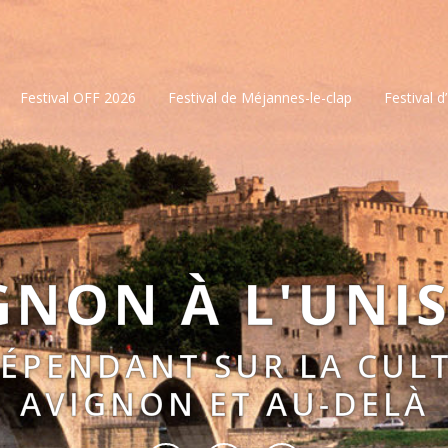
Festival OFF 2026
Festival de Méjannes-le-clap
Festival d
GNON À L'UNI
DÉPENDANT SUR LA CULT
AVIGNON ET AU-DELÀ