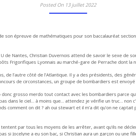
Posted On 13 juillet 2022
t de son épreuve de mathématiques pour son baccalauréat section
de Nantes, Christian Duvernois attend de savoir le sexe de son 
repôts Frigorifiques Lyonnais au marché-gare de Perrache dont la 
de l’autre côté de l’Atlantique. Il y a des présidents, des génér
 concours de circonstances, un groupe de bombardiers est envoyé
io donc grosso merdo tout contact avec les bombardiers parce qu
as dans le ciel… à moins que… attendez je vérifie un truc… non c’e
ends comment on dit ? ah oui stewart et il m’a dit qu’on ne captait p
ls tentent par tous les moyens de les arrêter, avant qu’ils ne déc
pas si Jocelyne a eu son bac, si Christian aura un garçon ou une fil