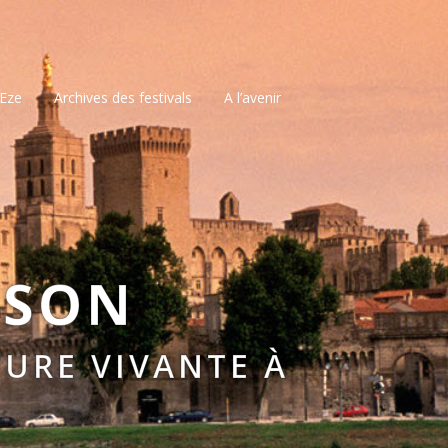
’Eze
Archives des festivals
A l’avenir
SSON
URE VIVANTE À