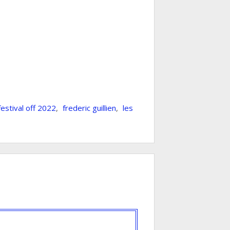
festival off 2022
,
frederic guillien
,
les