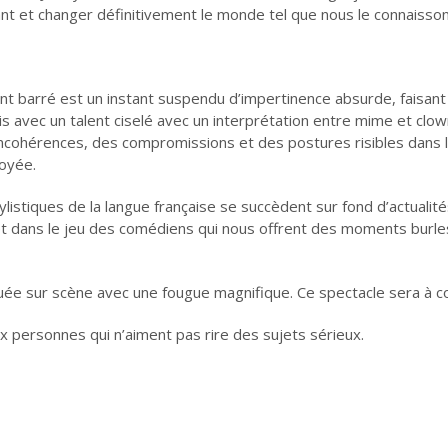
nt et changer définitivement le monde tel que nous le connaisson
 barré est un instant suspendu d’impertinence absurde, faisant
s avec un talent ciselé avec un interprétation entre mime et clow
 incohérences, des compromissions et des postures risibles dans 
loyée.
tylistiques de la langue française se succèdent sur fond d’actuali
et dans le jeu des comédiens qui nous offrent des moments burles
uée sur scène avec une fougue magnifique. Ce spectacle sera à c
 personnes qui n’aiment pas rire des sujets sérieux.