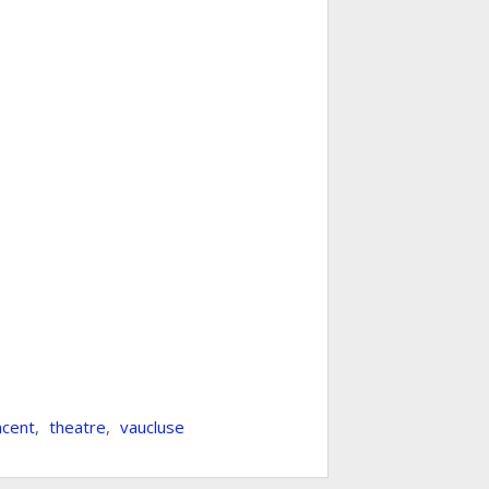
ncent
,
theatre
,
vaucluse