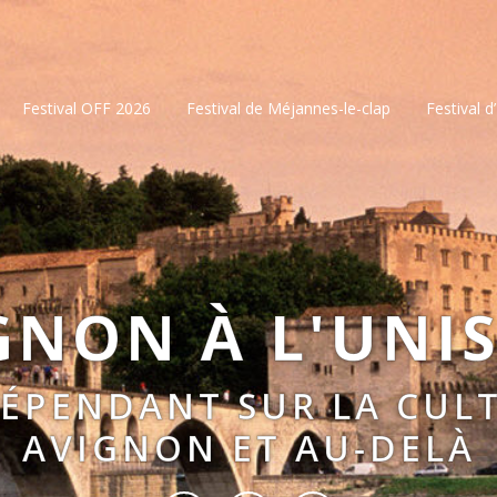
Festival OFF 2026
Festival de Méjannes-le-clap
Festival d
GNON À L'UNI
DÉPENDANT SUR LA CULT
AVIGNON ET AU-DELÀ