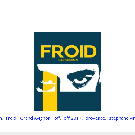
n
,
Froid
,
Grand Avignon
,
off
,
off 2017
,
provence
,
stephane vi