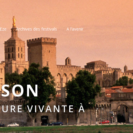
’Eze
Archives des festivals
A l’avenir
SSON
URE VIVANTE À