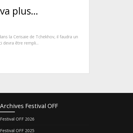
 va plus…
dans la Cerisaie de Tchekhov, il faudra un
 devra être rempli...
Archives Festival OFF
Festival OFF 2026
Festival OFF 2025