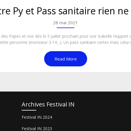
tre Py et Pass sanitaire rien ne
28 mai 2021
es Papes et voir dès le 5 juillet prochain pour voir Isabelle Huppert 
etite personne (monsieur 3.14…). Un pass sanitaire certes mais celui-ci
Read More
Archives Festival IN
Festival IN 2024
Festival IN 2023