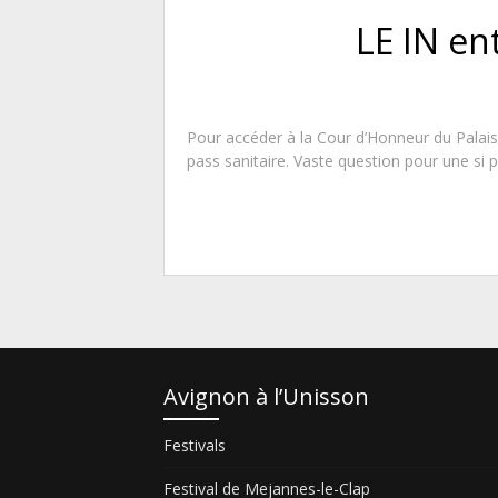
LE IN en
Pour accéder à la Cour d’Honneur du Palais d
pass sanitaire. Vaste question pour une si p
Avignon à l’Unisson
Festivals
Festival de Mejannes-le-Clap