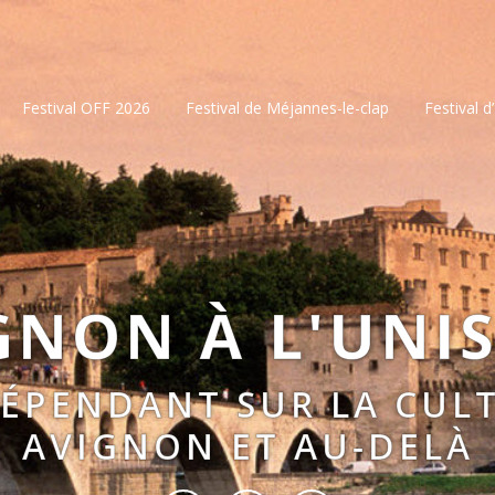
Festival OFF 2026
Festival de Méjannes-le-clap
Festival d
GNON À L'UNI
DÉPENDANT SUR LA CULT
AVIGNON ET AU-DELÀ