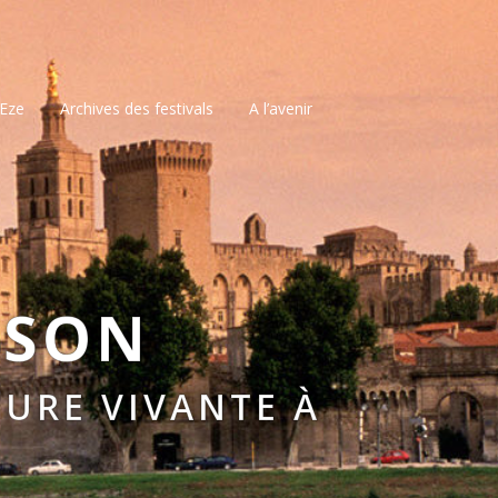
’Eze
Archives des festivals
A l’avenir
SSON
URE VIVANTE À