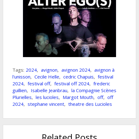
Tags:
2024
,
avignon
,
avignon 2024
,
avignon à
l'unisson
,
Cecile Helle
,
cedric Chapuis
,
festival
2024
,
festival off
,
festival off 2024
,
frederic
guillien
,
Isabelle Jeanbrau
,
la Compagnie Scènes
Plurielles
,
les lucioles
,
Margot Mouth
,
off
,
off
2024
,
stephane vincent
,
theatre des Lucioles
Related Posts