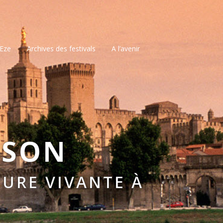
’Eze
Archives des festivals
A l’avenir
SSON
URE VIVANTE À