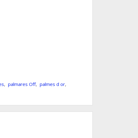
es
,
palmares Off
,
palmes d or
,