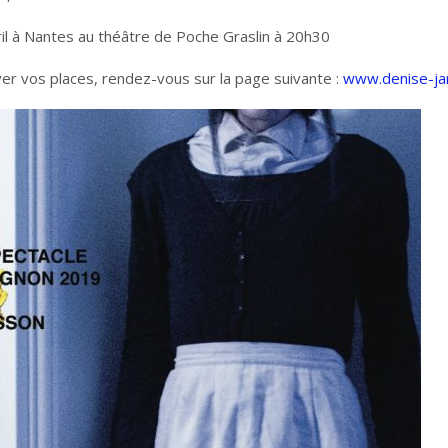
vril à Nantes au théâtre de Poche Graslin à 20h30
ver vos places, rendez-vous sur la page suivante :
www.denise-jar