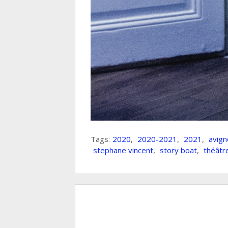
Tags:
2020
,
2020-2021
,
2021
,
avign
stephane vincent
,
story boat
,
théâtr