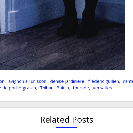
on
,
avignon a l unisson
,
denise jardiniere
,
frederic guillien
,
nant
e de poche graslin
,
Thibaut Boidin
,
tournée
,
versailles
Related Posts