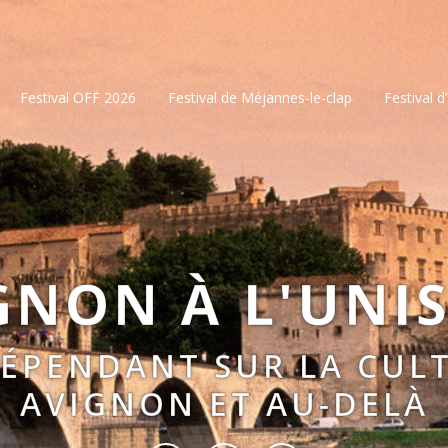
Festival OFF 2026
Festival de Méjannes-le-clap
Festival d
GNON À L'UNI
DÉPENDANT SUR LA CULT
AVIGNON ET AU-DELÀ