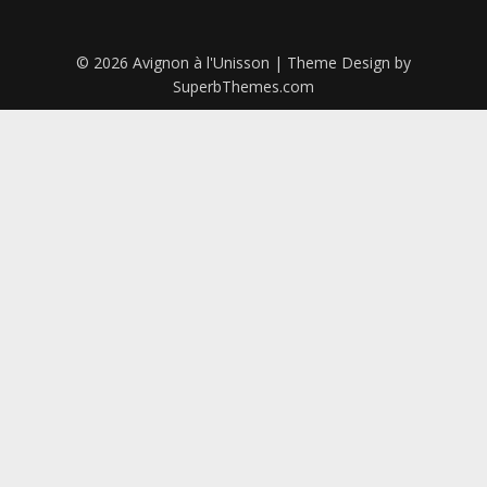
© 2026 Avignon à l'Unisson
| Theme Design by
SuperbThemes.com