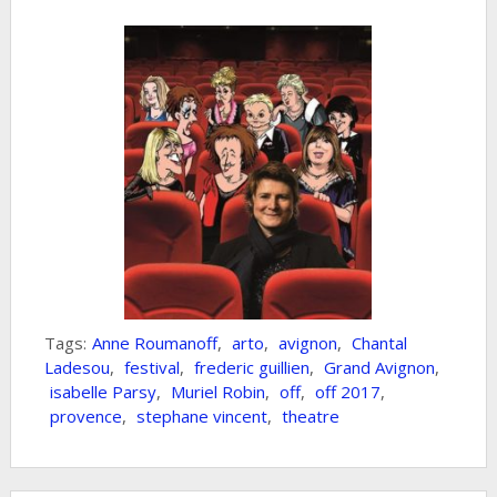
Tags:
Anne Roumanoff
,
arto
,
avignon
,
Chantal
Ladesou
,
festival
,
frederic guillien
,
Grand Avignon
,
isabelle Parsy
,
Muriel Robin
,
off
,
off 2017
,
provence
,
stephane vincent
,
theatre