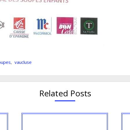
soupes
,
vaucluse
Related Posts