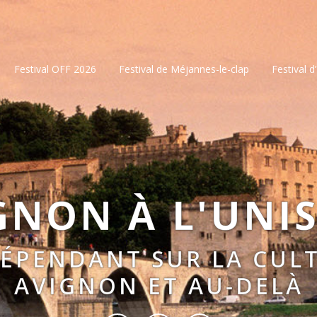
Festival OFF 2026
Festival de Méjannes-le-clap
Festival d
GNON À L'UNI
DÉPENDANT SUR LA CULT
AVIGNON ET AU-DELÀ