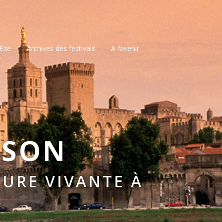
’Eze
Archives des festivals
A l’avenir
SSON
URE VIVANTE À