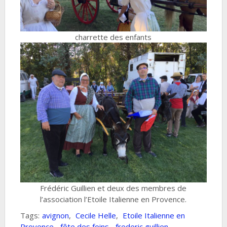
charrette des enfants
Frédéric Guillien et deux des membres de
l’association l’Etoile Italienne en Provence.
Tags:
avignon
,
Cecile Helle
,
Etoile Italienne en
Provence
,
fête des foins
,
frederic guillien
,