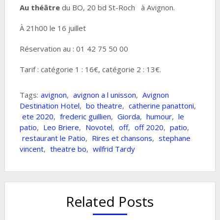
Au théâtre
du BO, 20 bd St-Roch à Avignon.
À 21h00 le 16 juillet
Réservation au : 01 42 75 50 00
Tarif : catégorie 1 : 16€, catégorie 2 : 13€.
Tags:
avignon
,
avignon a l unisson
,
Avignon
Destination Hotel
,
bo theatre
,
catherine panattoni
,
ete 2020
,
frederic guillien
,
Giorda
,
humour
,
le
patio
,
Leo Briere
,
Novotel
,
off
,
off 2020
,
patio
,
restaurant le Patio
,
Rires et chansons
,
stephane
vincent
,
theatre bo
,
wilfrid Tardy
Related Posts