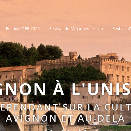
Festival OFF 2026
Festival de Méjannes-le-clap
Festival d
GNON À L'UNI
DÉPENDANT SUR LA CULT
AVIGNON ET AU-DELÀ