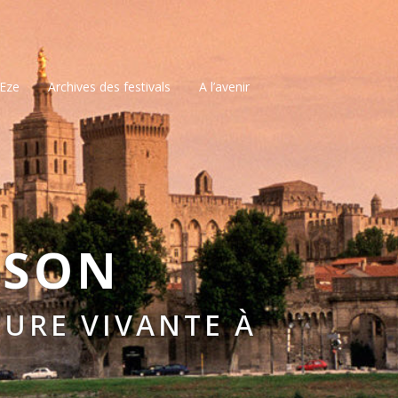
’Eze
Archives des festivals
A l’avenir
SSON
URE VIVANTE À