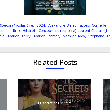
(Décor) Nicolas Sire
,
2024
,
Alexandre Bierry
,
auteur Corneille
,
ctions
,
Brice Hillairet
,
Conception : (Lumière) Laurent Castaingt
,
ole
,
Marion Bierry
,
Marion Lahmer
,
Mathilde Riey
,
Stéphane Bi
Related Posts
LE secret des secrets