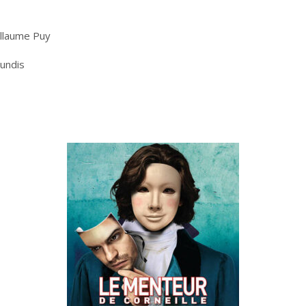
illaume Puy
lundis