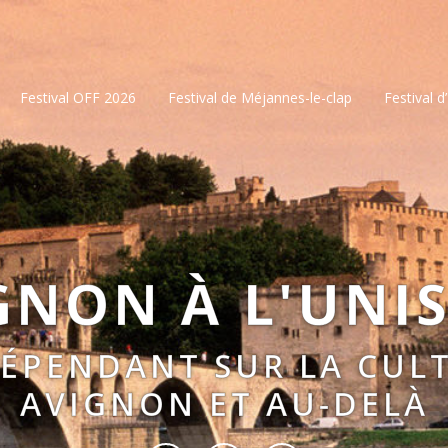
Festival OFF 2026
Festival de Méjannes-le-clap
Festival d
GNON À L'UNI
DÉPENDANT SUR LA CULT
AVIGNON ET AU-DELÀ