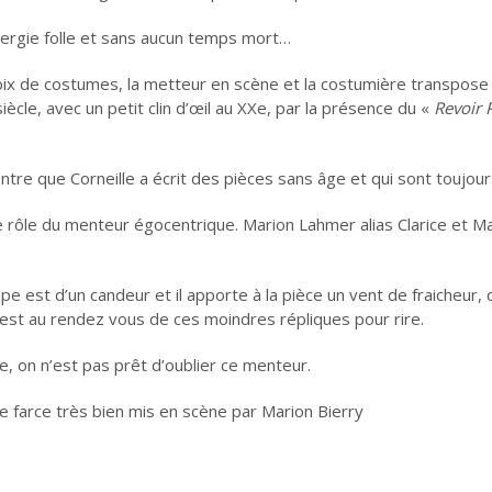
nergie folle et sans aucun temps mort…
oix de costumes, la metteur en scène et la costumière transpose l’a
cle, avec un petit clin d’œil au XXe, par la présence du «
Revoir P
tre que Corneille a écrit des pièces sans âge et qui sont toujours
 rôle du menteur égocentrique. Marion Lahmer alias Clarice et Mat
ippe est d’un candeur et il apporte à la pièce un vent de fraicheur, 
est au rendez vous de ces moindres répliques pour rire.
e, on n’est pas prêt d’oublier ce menteur.
te farce très bien mis en scène par Marion Bierry