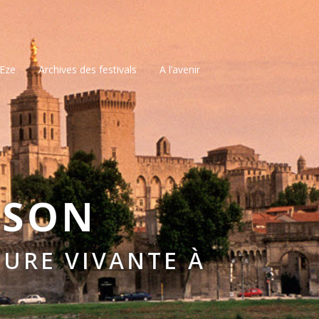
’Eze
Archives des festivals
A l’avenir
SSON
URE VIVANTE À