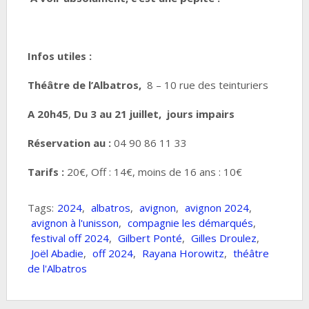
Infos utiles :
Théâtre de l’Albatros,
8 – 10 rue des teinturiers
A 20h45
,
Du 3 au 21 juillet, jours impairs
Réservation au :
04 90 86 11 33
Tarifs :
20€, Off : 14€, moins de 16 ans : 10€
Tags:
2024
,
albatros
,
avignon
,
avignon 2024
,
avignon à l'unisson
,
compagnie les démarqués
,
festival off 2024
,
Gilbert Ponté
,
Gilles Droulez
,
Joël Abadie
,
off 2024
,
Rayana Horowitz
,
théâtre
de l'Albatros