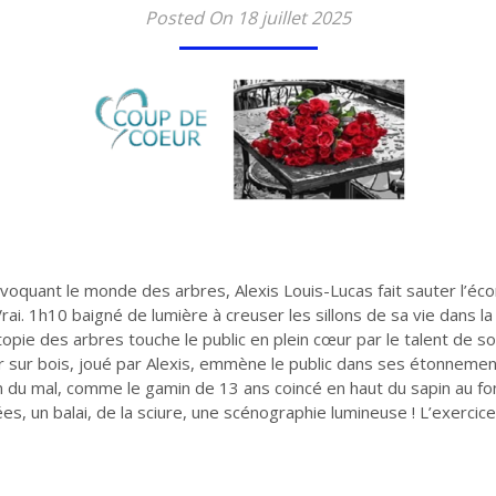
Posted On 18 juillet 2025
voquant le monde des arbres, Alexis Louis-Lucas fait sauter l’écor
ai. 1h10 baigné de lumière à creuser les sillons de sa vie dans l
opie des arbres touche le public en plein cœur par le talent de s
ur sur bois, joué par Alexis, emmène le public dans ses étonnemen
en du mal, comme le gamin de 13 ans coincé en haut du sapin au fo
s, un balai, de la sciure, une scénographie lumineuse ! L’exercice