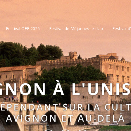
Festival OFF 2026
Festival de Méjannes-le-clap
Festival d
GNON À L'UNI
DÉPENDANT SUR LA CULT
AVIGNON ET AU-DELÀ