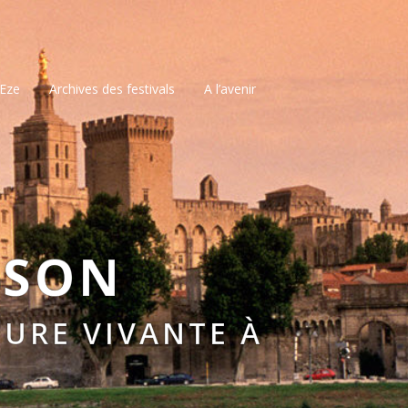
’Eze
Archives des festivals
A l’avenir
SSON
URE VIVANTE À