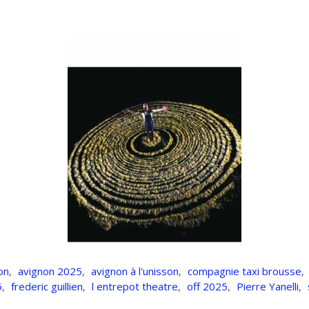
on
,
avignon 2025
,
avignon à l'unisson
,
compagnie taxi brousse
,
5
,
frederic guillien
,
l entrepot theatre
,
off 2025
,
Pierre Yanelli
,