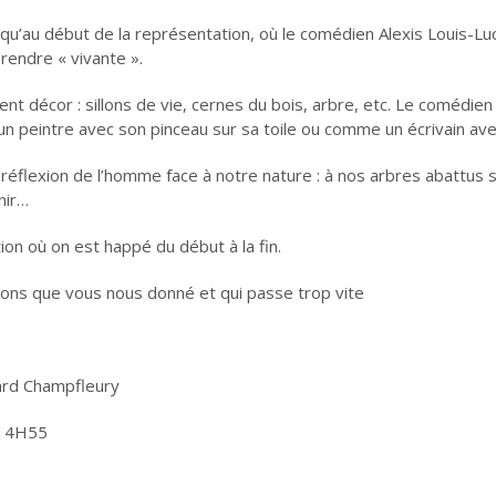
squ’au début de la représentation, où le comédien Alexis Louis-Lu
 rendre « vivante ».
nt décor : sillons de vie, cernes du bois, arbre, etc. Le comédien j
l un peintre avec son pinceau sur sa toile ou comme un écrivain ave
flexion de l’homme face à notre nature : à nos arbres abattus s
nir…
on où on est happé du début à la fin.
ions que vous nous donné et qui passe trop vite
ard Champfleury
A 14H55