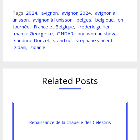
Tags:
2024
,
avignon
,
avignon 2024
,
avignon a l
unisson
,
avignon à l'unisson
,
belges
,
belgique
,
en
tournée
,
France et Belgique
,
frederic guillien
,
mamie Georgette
,
ONDAR
,
one woman show
,
sandrine Donzel
,
stand up
,
stephane vincent
,
zidani
,
zidanie
Related Posts
Renaissance de la chapelle des Célestins