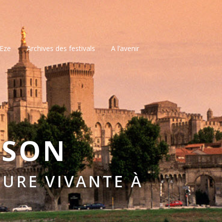
’Eze
Archives des festivals
A l’avenir
SSON
URE VIVANTE À