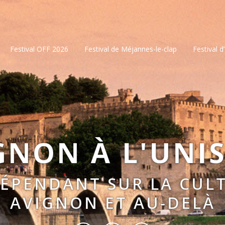
Festival OFF 2026
Festival de Méjannes-le-clap
Festival d
GNON À L'UNI
DÉPENDANT SUR LA CULT
AVIGNON ET AU-DELÀ