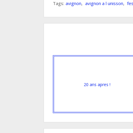
Tags:
avignon
,
avignon a l unisson
,
fes
20 ans apres !