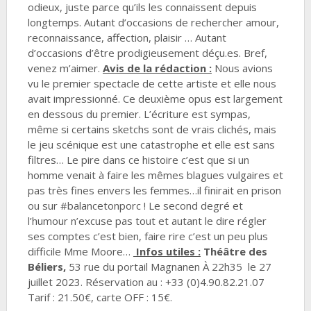
odieux, juste parce qu’ils les connaissent depuis
longtemps. Autant d’occasions de rechercher amour,
reconnaissance, affection, plaisir … Autant
d’occasions d’être prodigieusement déçu.es. Bref,
venez m’aimer.
Avis de la rédaction :
Nous avions
vu le premier spectacle de cette artiste et elle nous
avait impressionné. Ce deuxième opus est largement
en dessous du premier. L’écriture est sympas,
même si certains sketchs sont de vrais clichés, mais
le jeu scénique est une catastrophe et elle est sans
filtres…
Le pire dans ce histoire c’est que si un
homme venait à faire les mêmes blagues vulgaires et
pas très fines envers les femmes…il finirait en prison
ou sur #balancetonporc !
Le second degré et
l’humour n’excuse pas tout et autant le dire régler
ses comptes c’est bien, faire rire c’est un peu plus
difficile Mme Moore…
Infos utiles :
Théâtre des
Béliers,
53 rue du portail Magnanen
À 22h35 le 27
juillet 2023.
Réservation au : +33 (0)4.90.82.21.07
Tarif : 21.50€, carte OFF : 15€.