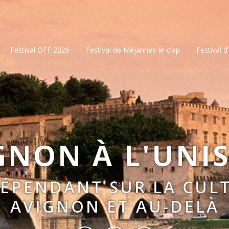
Festival OFF 2026
Festival de Méjannes-le-clap
Festival d
GNON À L'UNI
DÉPENDANT SUR LA CULT
AVIGNON ET AU-DELÀ