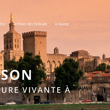
’Eze
Archives des festivals
A l’avenir
SSON
URE VIVANTE À