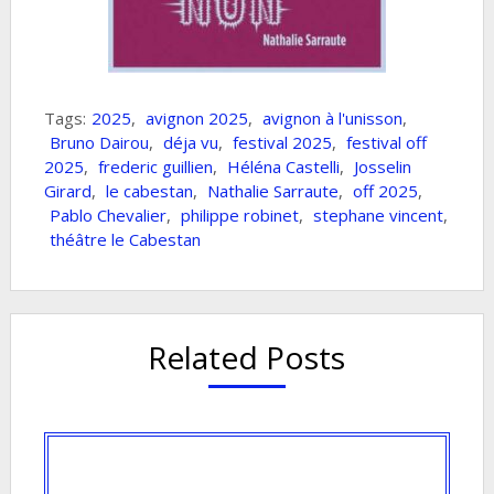
Tags:
2025
,
avignon 2025
,
avignon à l'unisson
,
Bruno Dairou
,
déja vu
,
festival 2025
,
festival off
2025
,
frederic guillien
,
Héléna Castelli
,
Josselin
Girard
,
le cabestan
,
Nathalie Sarraute
,
off 2025
,
Pablo Chevalier
,
philippe robinet
,
stephane vincent
,
théâtre le Cabestan
Related Posts