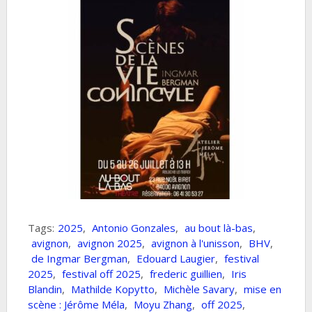
Tags:
2025
,
Antonio Gonzales
,
au bout là-bas
,
avignon
,
avignon 2025
,
avignon à l'unisson
,
BHV
,
de Ingmar Bergman
,
Edouard Laugier
,
festival
2025
,
festival off 2025
,
frederic guillien
,
Iris
Blandin
,
Mathilde Kopytto
,
Michèle Savary
,
mise en
scène : Jérôme Méla
,
Moyu Zhang
,
off 2025
,