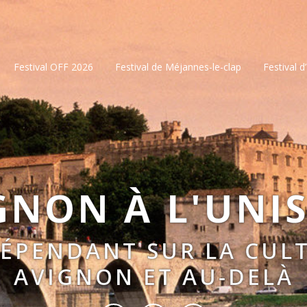
Festival OFF 2026
Festival de Méjannes-le-clap
Festival d
GNON À L'UNI
DÉPENDANT SUR LA CULT
AVIGNON ET AU-DELÀ