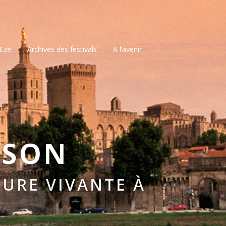
’Eze
Archives des festivals
A l’avenir
SSON
URE VIVANTE À