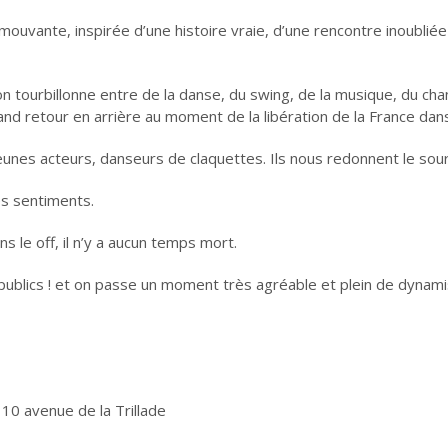
ouvante, inspirée d’une histoire vraie, d’une rencontre inoubliée
 tourbillonne entre de la danse, du swing, de la musique, du chant
and retour en arrière au moment de la libération de la France dan
eunes acteurs, danseurs de claquettes. Ils nous redonnent le sou
es sentiments.
s le off, il n’y a aucun temps mort.
s publics ! et on passe un moment très agréable et plein de dynam
10 avenue de la Trillade