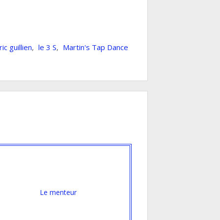
ic guillien
,
le 3 S
,
Martin's Tap Dance
Le menteur