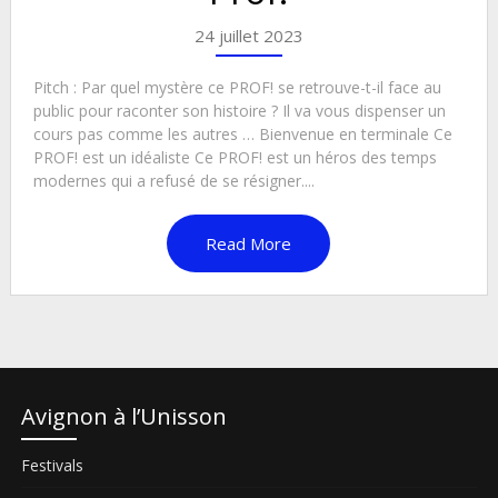
24 juillet 2023
Pitch : Par quel mystère ce PROF! se retrouve-t-il face au
public pour raconter son histoire ? Il va vous dispenser un
cours pas comme les autres … Bienvenue en terminale Ce
PROF! est un idéaliste Ce PROF! est un héros des temps
modernes qui a refusé de se résigner....
Read More
Avignon à l’Unisson
Festivals