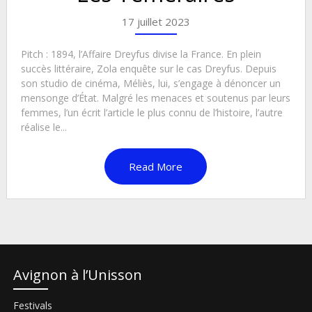
17 juillet 2023
Pitch : 1894, l’Affaire Dreyfus divise la France. En plein
succès littéraire, Zola enquête sur le cas Dreyfus. Depuis
son studio de cinéma, Méliès, lui, s’engage à dénoncer un
mensonge d’État. Malgré les menaces et soutenus par leurs
femmes, l’un écrit l’article le plus connu de l’histoire, l’autre
réalise le...
Read More
Avignon à l’Unisson
Festivals