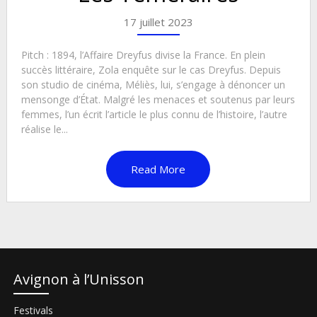
17 juillet 2023
Pitch : 1894, l’Affaire Dreyfus divise la France. En plein
succès littéraire, Zola enquête sur le cas Dreyfus. Depuis
son studio de cinéma, Méliès, lui, s’engage à dénoncer un
mensonge d’État. Malgré les menaces et soutenus par leurs
femmes, l’un écrit l’article le plus connu de l’histoire, l’autre
réalise le...
Read More
Avignon à l’Unisson
Festivals