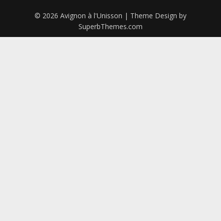
© 2026 Avignon à l'Unisson
| Theme Design by
SuperbThemes.com