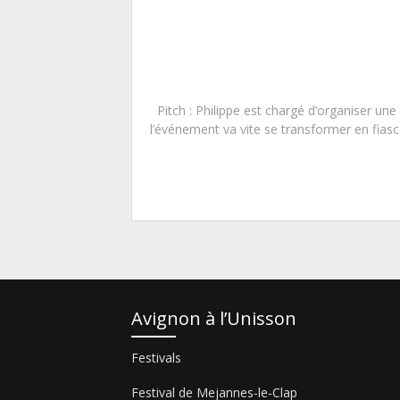
Pitch : Philippe est chargé d’organiser une 
l’événement va vite se transformer en fiasco
Avignon à l’Unisson
Festivals
Festival de Mejannes-le-Clap