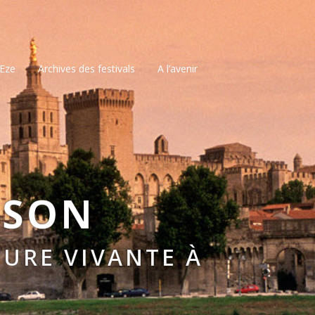
’Eze
Archives des festivals
A l’avenir
SSON
URE VIVANTE À