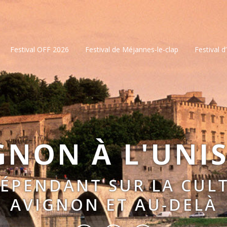
Festival OFF 2026
Festival de Méjannes-le-clap
Festival d
GNON À L'UNI
DÉPENDANT SUR LA CULT
AVIGNON ET AU-DELÀ