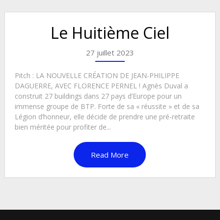
Le Huitième Ciel
27 juillet 2023
Pitch : LA NOUVELLE CRÉATION DE JEAN-PHILIPPE
DAGUERRE, AVEC FLORENCE PERNEL ! Agnès Duval a
construit 27 buildings dans 27 pays d’Europe pour un
immense groupe de BTP. Forte de sa « réussite » et de sa
Légion d’honneur, elle décide de prendre une pré-retraite
bien méritée pour profiter de...
Read More