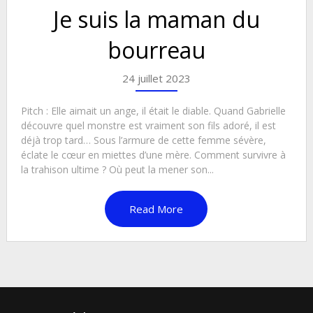
Je suis la maman du
bourreau
24 juillet 2023
Pitch : Elle aimait un ange, il était le diable. Quand Gabrielle
découvre quel monstre est vraiment son fils adoré, il est
déjà trop tard… Sous l’armure de cette femme sévère,
éclate le cœur en miettes d’une mère. Comment survivre à
la trahison ultime ? Où peut la mener son...
Read More