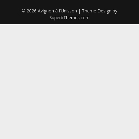
© 2026 Avignon à l'Unisson
| Theme Design by
SuperbThemes.com