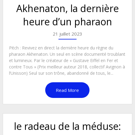
Akhenaton, la dernière
heure d’un pharaon
21 juillet 2023
Pitch : Revivez en direct la dernière heure du règne du
pharaon Akhenaton. Un seul en scène documenté troublant
et lumineux. Par le créateur de « Gustave Eiffel en Fer et
contre Tous » (Prix meilleur auteur 2018, collectif Avignon à
l’Unisson) Seul sur son trône, abandonné de tous, le...
Read More
le radeau de la méduse: