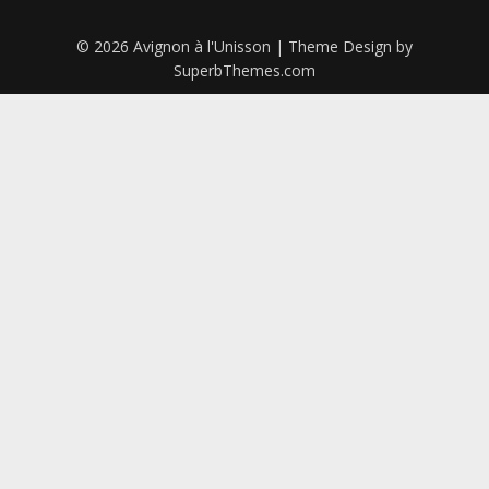
© 2026 Avignon à l'Unisson
| Theme Design by
SuperbThemes.com