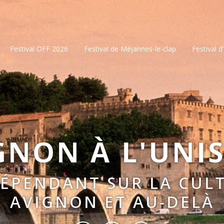
Festival OFF 2026
Festival de Méjannes-le-clap
Festival d
GNON À L'UNI
DÉPENDANT SUR LA CULT
AVIGNON ET AU-DELÀ