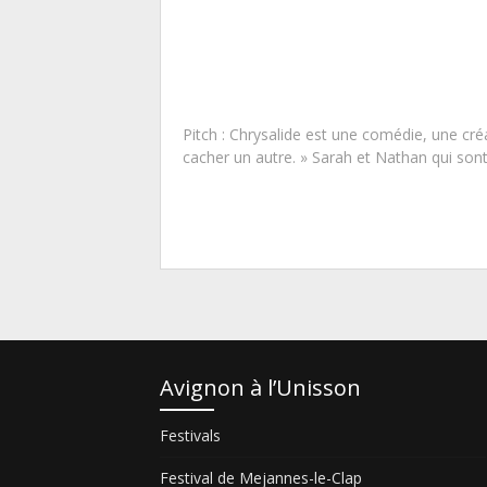
Pitch : Chrysalide est une comédie, une cr
cacher un autre. » Sarah et Nathan qui sont
Avignon à l’Unisson
Festivals
Festival de Mejannes-le-Clap