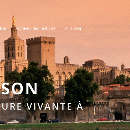
’Eze
Archives des festivals
A l’avenir
SSON
URE VIVANTE À