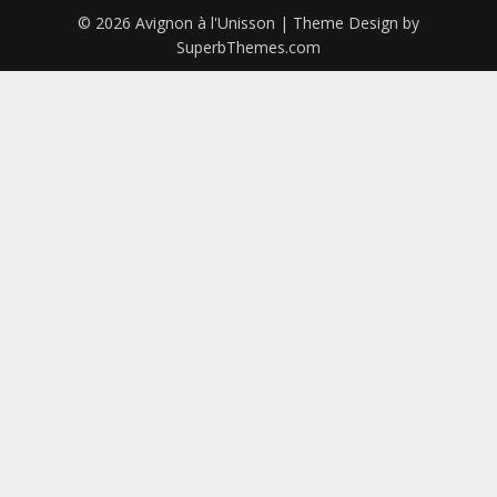
© 2026 Avignon à l'Unisson
| Theme Design by
SuperbThemes.com