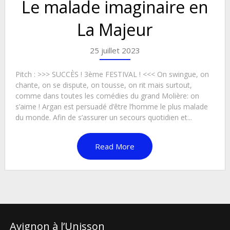
Le malade imaginaire en
La Majeur
25 juillet 2023
Pitch : >>> SUCCÈS ! 3ème FESTIVAL ! <<< On swingue, on
chante, on se dispute, on tousse, on rit mais surtout,
comme dans toutes les comédies du grand Molière: on
s’aime ! Argan est persuadé d’être l’homme le plus malade
du monde. Afin de s’assurer un secours quotidien et...
Read More
Avignon à l’Unisson