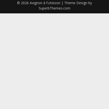
© 2026 Avignon à l'Unisson
| Theme Design by
SuperbThemes.com