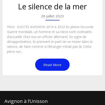
Le silence de la mer
26 juillet 2023
Pitch : SUCCES AVIGNON 2016 à 2022 En pleine Seconde
Guerre mondiale, un homme et sa nièce sont contraints
d’accueillir chez eux un officier allemand. En signe de
désapprobation, ils prennent le parti de se murer dans le
silence, de faire comme si l’étranger n’était pas là. Cette
pièce sur...
Read More
Avignon à l’Unisson