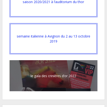
saison 2020/2021 à l’auditorium du thor
semaine italienne à Avignon du 2 au 13 octobre
2019
le gala des crinières d’or 2022