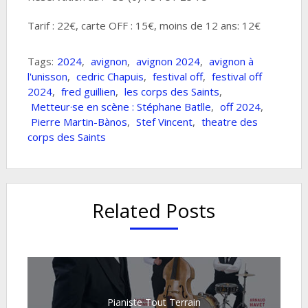
Tarif : 22€, carte OFF : 15€, moins de 12 ans: 12€
Tags:
2024
,
avignon
,
avignon 2024
,
avignon à
l'unisson
,
cedric Chapuis
,
festival off
,
festival off
2024
,
fred guillien
,
les corps des Saints
,
Metteur·se en scène : Stéphane Batlle
,
off 2024
,
Pierre Martin-Bànos
,
Stef Vincent
,
theatre des
corps des Saints
Related Posts
Pianiste Tout Terrain