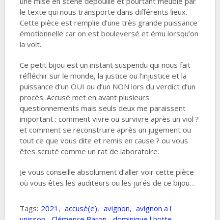
une mise en scène dépouillé et pourtant meublé par
le texte qui nous transporte dans différents lieux.
Cette pièce est remplie d’une très grande puissance
émotionnelle car on est bouleversé et ému lorsqu’on
la voit.
Ce petit bijou est un instant suspendu qui nous fait
réfléchir sur le monde, la justice ou l’injustice et la
puissance d’un OUI ou d’un NON lors du verdict d’un
procès. Accusé met en avant plusieurs
questionnements mais seuls deux me paraissent
important : comment vivre ou survivre après un viol ?
et comment se reconstruire après un jugement ou
tout ce que vous dite et remis en cause ? ou vous
êtes scruté comme un rat de laboratoire.
Je vous conseille absolument d’aller voir cette pièce
où vous êtes les auditeurs ou les jurés de ce bijou…
Tags:
2021
,
accusé(e)
,
avignon
,
avignon a l
unisson
,
Clémence Baron
,
dominique l hotte
,