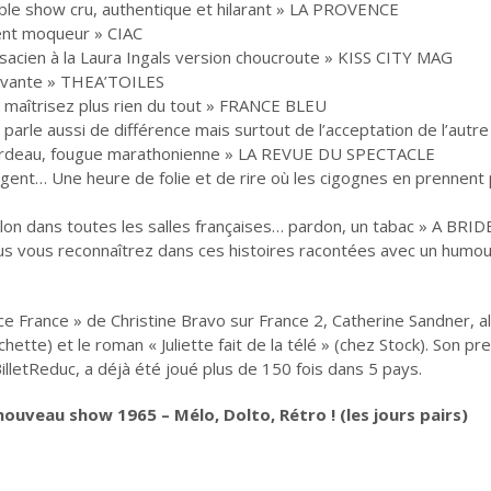
able show cru, authentique et hilarant » LA PROVENCE
nt moqueur » CIAC
lsacien à la Laura Ingals version choucroute » KISS CITY MAG
tivante » THEA’TOILES
e maîtrisez plus rien du tout » FRANCE BLEU
 parle aussi de différence mais surtout de l’acceptation de l’aut
u cordeau, fougue marathonienne » LA REVUE DU SPECTACLE
lligent… Une heure de folie et de rire où les cigognes en prennen
oublon dans toutes les salles françaises… pardon, un tabac » A BR
us vous reconnaîtrez dans ces histoires racontées avec un hum
 France » de Christine Bravo sur France 2, Catherine Sandner, ali
ette) et le roman « Juliette fait de la télé » (chez Stock). Son
illetReduc, a déjà été joué plus de 150 fois dans 5 pays.
nouveau show 1965 – Mélo, Dolto, Rétro ! (les jours pairs)