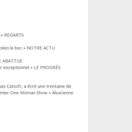
re » REGARTS
t plein le bec » NOTRE ACTU
IDE ABATTUE
our exceptionnel » LE PROGRÈS
as Catoch’, a écrit une trentaine de
 premier One Woman Show « Alsacienne