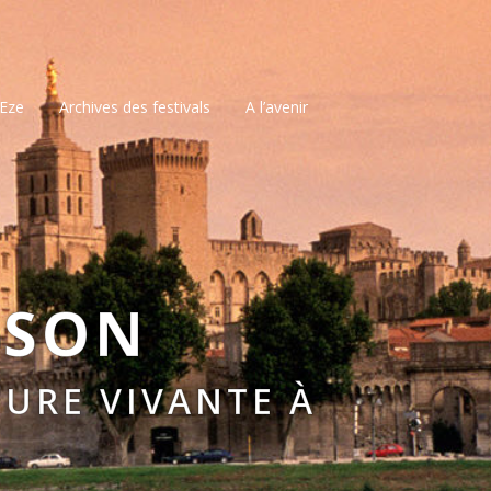
’Eze
Archives des festivals
A l’avenir
SSON
URE VIVANTE À