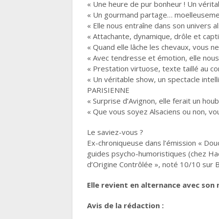
« Une heure de pur bonheur ! Un vérit
« Un gourmand partage… moelleuseme
« Elle nous entraîne dans son univers a
« Attachante, dynamique, drôle et cap
« Quand elle lâche les chevaux, vous n
« Avec tendresse et émotion, elle nous
« Prestation virtuose, texte taillé a
« Un véritable show, un spectacle inte
PARISIENNE
« Surprise d’Avignon, elle ferait un h
« Que vous soyez Alsaciens ou non, vo
Le saviez-vous ?
Ex-chroniqueuse dans l’émission « Douce
guides psycho-humoristiques (chez Hach
d’Origine Contrôlée », noté 10/10 sur B
Elle revient en alternance avec son 
Avis de la rédaction :