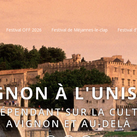
Festival OFF 2026
Festival de Méjannes-le-clap
Festival d
GNON À L'UNI
DÉPENDANT SUR LA CULT
AVIGNON ET AU-DELÀ