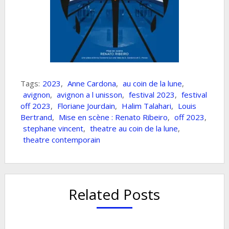
Tags:
2023
,
Anne Cardona
,
au coin de la lune
,
avignon
,
avignon a l unisson
,
festival 2023
,
festival
off 2023
,
Floriane Jourdain
,
Halim Talahari
,
Louis
Bertrand
,
Mise en scène : Renato Ribeiro
,
off 2023
,
stephane vincent
,
theatre au coin de la lune
,
theatre contemporain
Related Posts