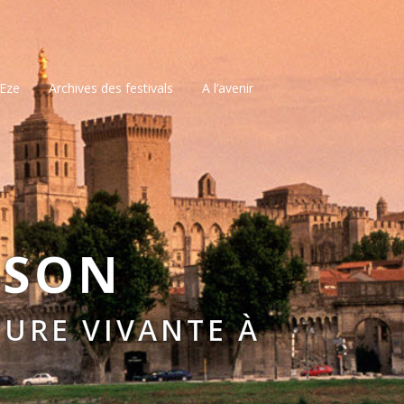
’Eze
Archives des festivals
A l’avenir
SSON
URE VIVANTE À