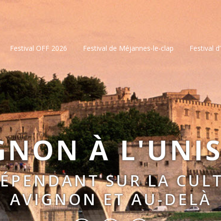
Festival OFF 2026
Festival de Méjannes-le-clap
Festival d
GNON À L'UNI
DÉPENDANT SUR LA CULT
AVIGNON ET AU-DELÀ