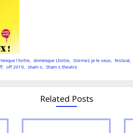
minique l hotte
,
dominique Lhotte
,
Dormez je le veux
,
festival
,
ff
,
off 2019
,
sham s
,
Sham s theatre
Related Posts