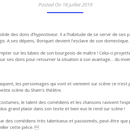
Posted On 18 juillet 2019
ossède des dons d’hypnotiseur. Il a l’habitude de se servir de ses 
logis. A ses dépens, Boriquet devient l’esclave de son domestique.
pter sur les lubies de son bourgeois de maître ! Celui-ci projette
 sur ses dons pour retourner la situation à son avantage… du moin
aquent, les personnages qui vont et viennent sur scène ce n’est p
petite scène du Sham’s théâtre.
 costumes, le talent des comédiens et les chansons ravivent l’es
lus grand plaisir dans son texte et bien eux le rend sur scène !
ar des comédiens très talentueux et passionnés, peut-être que pa
eiller cette pièce. 