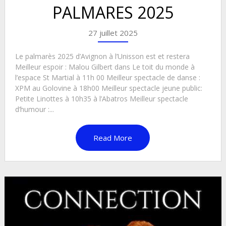
PALMARES 2025
27 juillet 2025
Le palmarès 2025 d’Avignon à l’Unisson est et restera
Meilleur espoir : Malou Gilbert dans Le toit du monde à
l’espace St Martial à 11h 00 Meilleur spectacle de danse :
XPM au Golovine à 18h00 Meilleur spectacle jeune public:
Petite Linottes à 10h35 à l’Abatros Meilleur spectacle
d’humour :...
Read More