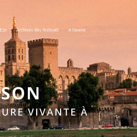
’Eze
Archives des festivals
A l’avenir
SSON
URE VIVANTE À