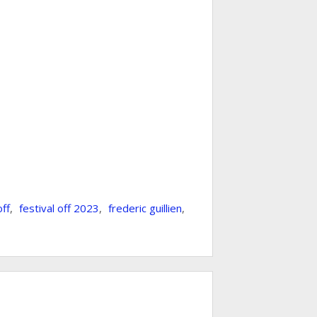
off
,
festival off 2023
,
frederic guillien
,