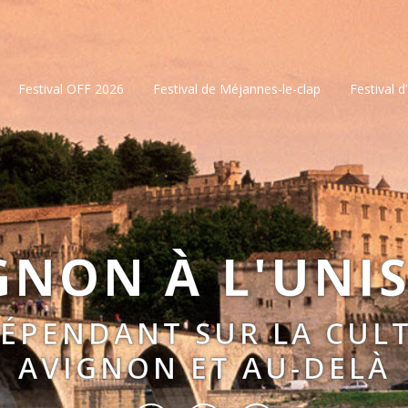
Festival OFF 2026
Festival de Méjannes-le-clap
Festival d
GNON À L'UNI
DÉPENDANT SUR LA CULT
AVIGNON ET AU-DELÀ