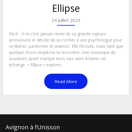
Ellipse
24 juillet 2023
Pitch : Il ne s’est jamais remis de sa grande rupture
amoureuse et décide de se confier à une psychologue pour
se libérer, pardonner et avancer. Elle l’écoute, mais sent que
quelque chose empêche la rencontre. Une mosaïque de
souvenirs ayant marqué leurs vies vient éclairer cet
échange. « Ellipse » explore...
Read More
Avignon à l’Unisson