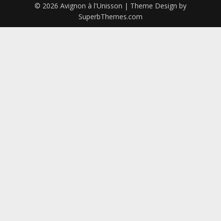
© 2026 Avignon à l'Unisson
| Theme Design by
SuperbThemes.com