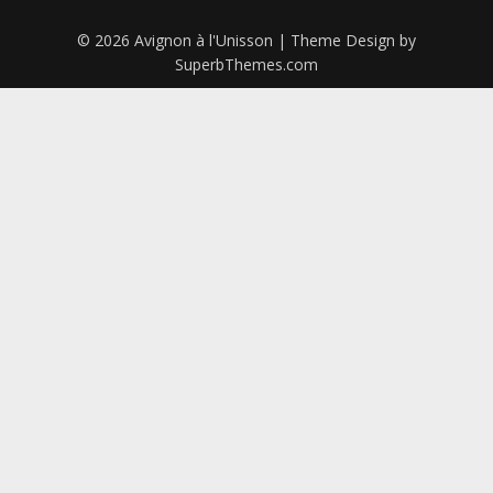
© 2026 Avignon à l'Unisson
| Theme Design by
SuperbThemes.com