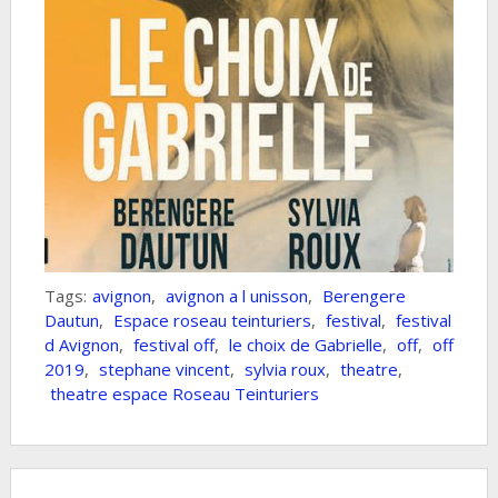
Tags:
avignon
,
avignon a l unisson
,
Berengere
Dautun
,
Espace roseau teinturiers
,
festival
,
festival
d Avignon
,
festival off
,
le choix de Gabrielle
,
off
,
off
2019
,
stephane vincent
,
sylvia roux
,
theatre
,
theatre espace Roseau Teinturiers