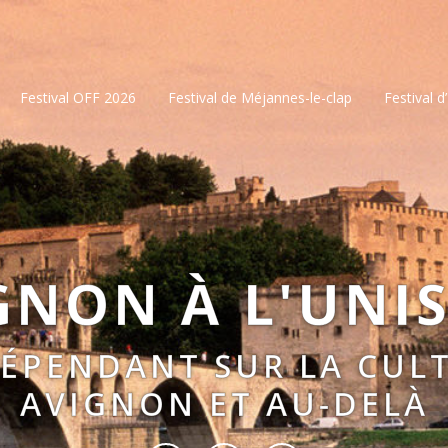
Festival OFF 2026
Festival de Méjannes-le-clap
Festival d
GNON À L'UNI
DÉPENDANT SUR LA CULT
AVIGNON ET AU-DELÀ