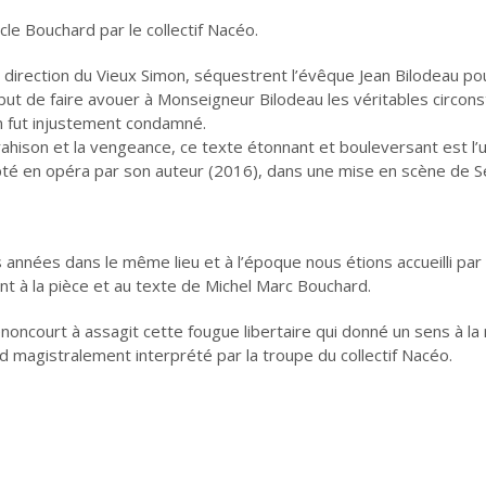
le Bouchard par le collectif Nacéo.
 direction du Vieux Simon, séquestrent l’évêque Jean Bilodeau po
 but de faire avouer à Monseigneur Bilodeau les véritables circon
n fut injustement condamné.
trahison et la vengeance, ce texte étonnant et bouleversant est l’
té en opéra par son auteur (2016), dans une mise en scène de 
ues années dans le même lieu et à l’époque nous étions accueilli 
nt à la pièce et au texte de Michel Marc Bouchard.
oncourt à assagit cette fougue libertaire qui donné un sens à l
magistralement interprété par la troupe du collectif Nacéo.