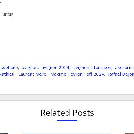
s
 lundis
ssebaïle
,
avignon
,
avignon 2024
,
avignon à l'unisson
,
axel arna
Mathieu
,
Laurent Mere
,
Maxime Peyron
,
off 2024
,
Rafaël Dejo
Related Posts