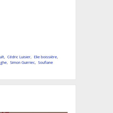
ult
,
Cédric Luisier
,
Elie boissière
,
nghe
,
Simon Guirriec
,
Soufiane