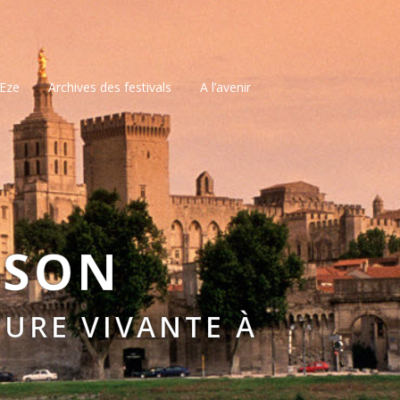
’Eze
Archives des festivals
A l’avenir
SSON
URE VIVANTE À