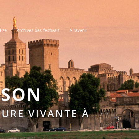
’Eze
Archives des festivals
A l’avenir
SSON
URE VIVANTE À