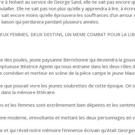
re à Nohant au service de George Sand, elle ne sait pas encore qu
ailler. Elle ne sait pas non plus qu’elle y apprendra à lire, à écri
 sait encore moins qu’elle éprouvera les souffrances d’un amour qui
 liaison qui perdurera pendant plusieurs années.
DEUX FEMMES, DEUX DESTINS, UN MEME COMBAT POUR LA LI
rie des poules, jeune paysanne Berrichonne qui deviendra la gou
mptueuse Béatrice Agenin qui nous entraine dans les deux rôles
une comédien et metteur en scène de la pièce campe le jeune Maur
ce que pouvait vivre les jeunes soubrettes de cette époque. On sa
 dans la mémoire littéraire.
s et les femmes sont extrêmement bien dépeints et les sentime
cène moderne, virevoltante et mettant les deux personnages en v
se et qui réveil notre mémoire l’immense écrivain qu’était George