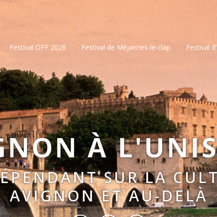
Festival OFF 2026
Festival de Méjannes-le-clap
Festival d
GNON À L'UNI
DÉPENDANT SUR LA CULT
AVIGNON ET AU-DELÀ