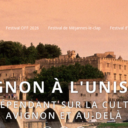
Festival OFF 2026
Festival de Méjannes-le-clap
Festival d
GNON À L'UNI
DÉPENDANT SUR LA CULT
AVIGNON ET AU-DELÀ