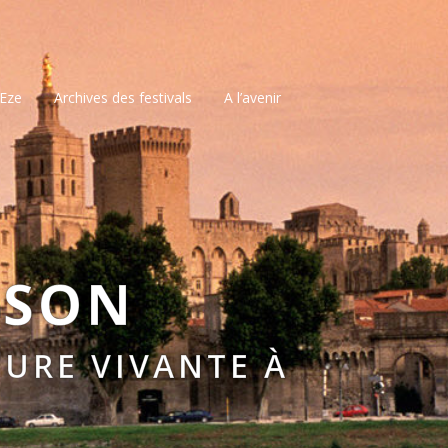
’Eze
Archives des festivals
A l’avenir
SSON
URE VIVANTE À