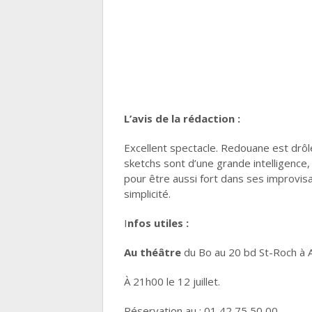
L’avis de la rédaction :
Excellent spectacle. Redouane est drôle 
sketchs sont d’une grande intelligence,
pour être aussi fort dans ses improvisat
simplicité.
I
nfos utiles :
Au théâtre
du Bo au 20 bd St-Roch à 
À 21h00 le 12 juillet.
Réservation au : 01 42 75 50 00