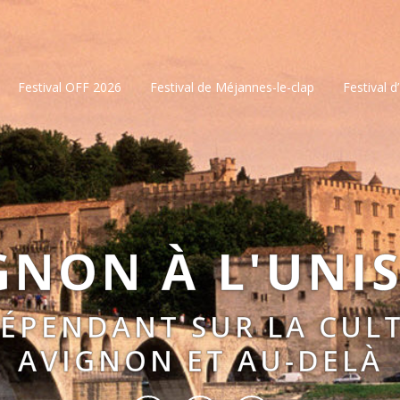
Festival OFF 2026
Festival de Méjannes-le-clap
Festival d
GNON À L'UNI
DÉPENDANT SUR LA CULT
AVIGNON ET AU-DELÀ