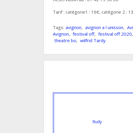
Tarif : catégorie1 : 16€, catégorie 2 : 1
Tags:
avignon
,
avignon a l unisson
,
Av
Avignon
,
festival off
,
festival off 2020
theatre bo
,
wilfrid Tardy
Rudy