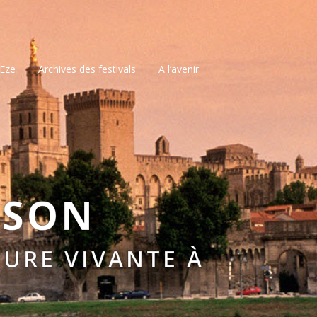
’Eze
Archives des festivals
A l’avenir
SSON
URE VIVANTE À