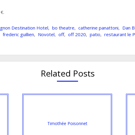
3€.
ignon Destination Hotel
,
bo theatre
,
catherine panattoni
,
Dan Bo
,
frederic guillien
,
Novotel
,
off
,
off 2020
,
patio
,
restaurant le P
Related Posts
Timothée Poisonnet