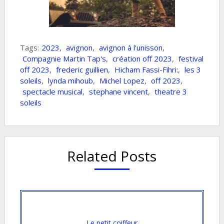
Tags:
2023
,
avignon
,
avignon à l'unisson
,
Compagnie Martin Tap's
,
création off 2023
,
festival
off 2023
,
frederic guillien
,
Hicham Fassi-Fihri:
,
les 3
soleils
,
lynda mihoub
,
Michel Lopez
,
off 2023
,
spectacle musical
,
stephane vincent
,
theatre 3
soleils
Related Posts
Le petit coiffeur