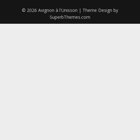
© 2026 Avignon à l'Unisson
| Theme Design by
SuperbThemes.com