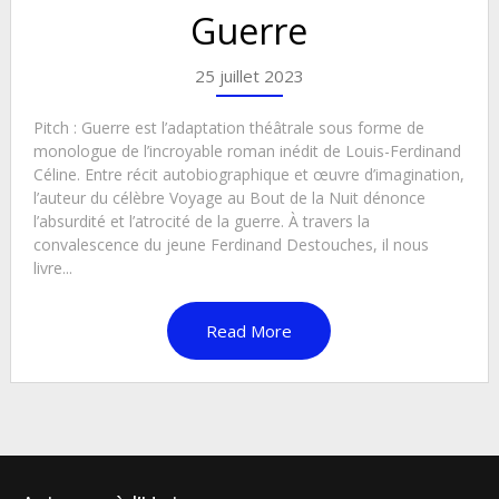
Guerre
25 juillet 2023
Pitch : Guerre est l’adaptation théâtrale sous forme de
monologue de l’incroyable roman inédit de Louis-Ferdinand
Céline. Entre récit autobiographique et œuvre d’imagination,
l’auteur du célèbre Voyage au Bout de la Nuit dénonce
l’absurdité et l’atrocité de la guerre. À travers la
convalescence du jeune Ferdinand Destouches, il nous
livre...
Read More