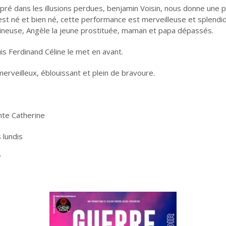
ré dans les illusions perdues, benjamin Voisin, nous donne une p
t né et bien né, cette performance est merveilleuse et splendid
ibidineuse, Angèle la jeune prostituée, maman et papa dépassés.
s Ferdinand Céline le met en avant.
erveilleux, éblouissant et plein de bravoure.
nte Catherine
 lundis
7