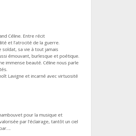
nd Céline. Entre récit
é et l’atrocité de la guerre.
soldat, sa vie à tout jamais
aussi émouvant, burlesque et poétique.
d’une immense beauté. Céline nous parle
tés.
oît Lavigne et incarné avec virtuosité
Chambouvet pour la musique et
lorisée par l’éclairage, tantôt un ciel
bar….