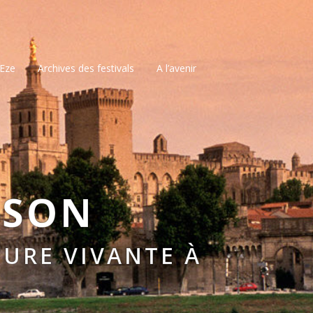
’Eze
Archives des festivals
A l’avenir
SSON
URE VIVANTE À