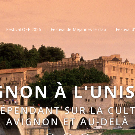
Festival OFF 2026
Festival de Méjannes-le-clap
Festival d
GNON À L'UNI
DÉPENDANT SUR LA CULT
AVIGNON ET AU-DELÀ