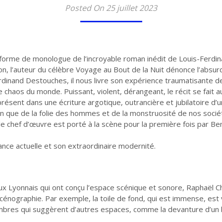
Posted On 25 juillet 2023
 forme de monologue de l’incroyable roman inédit de Louis-Ferdina
, l’auteur du célèbre Voyage au Bout de la Nuit dénonce l’absurdit
dinand Destouches, il nous livre son expérience traumatisante de 
 chaos du monde. Puissant, violent, dérangeant, le récit se fait 
t présent dans une écriture argotique, outrancière et jubilatoire 
on que de la folie des hommes et de la monstruosité de nos socié
le chef d’œuvre est porté à la scène pour la première fois par Ben
nce actuelle et son extraordinaire modernité.
eux Lyonnais qui ont conçu l’espace scénique et sonore, Raphaël 
énographie. Par exemple, la toile de fond, qui est immense, est va
mbres qui suggèrent d’autres espaces, comme la devanture d’un 