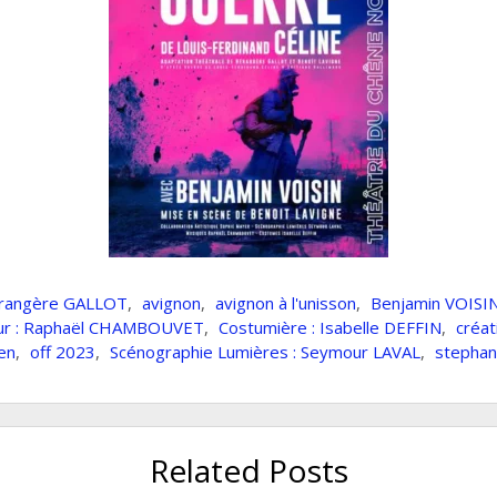
Bérangère GALLOT
,
avignon
,
avignon à l'unisson
,
Benjamin VOISI
ur : Raphaël CHAMBOUVET
,
Costumière : Isabelle DEFFIN
,
créat
ien
,
off 2023
,
Scénographie Lumières : Seymour LAVAL
,
stephan
Related Posts