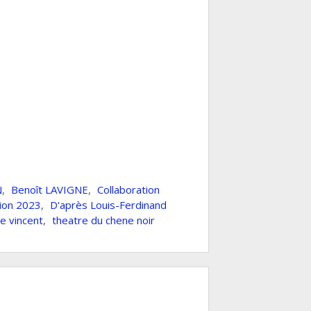
N
,
Benoît LAVIGNE
,
Collaboration
ion 2023
,
D'après Louis-Ferdinand
e vincent
,
theatre du chene noir